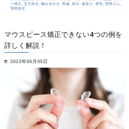
ー矯正
,
交叉咬合
,
噛み合わせ
,
奥歯
,
挺出
,
歯並び
,
透明
,
顎間ゴム
,
顎関節症
マウスピース矯正できない4つの例を
詳しく解説！
2023年06月05日