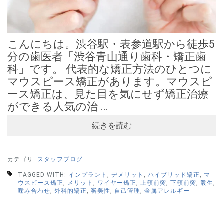
こんにちは。渋谷駅・表参道駅から徒歩5
分の歯医者「渋谷青山通り歯科・矯正歯
科」です。 代表的な矯正方法のひとつに
マウスピース矯正があります。マウスピ
ース矯正は、見た目を気にせず矯正治療
ができる人気の治 …
続きを読む
カテゴリ:
スタッフブログ
TAGGED WITH:
インプラント
,
デメリット
,
ハイブリッド矯正
,
マ
ウスピース矯正
,
メリット
,
ワイヤー矯正
,
上顎前突
,
下顎前突
,
叢生
,
噛み合わせ
,
外科的矯正
,
審美性
,
自己管理
,
金属アレルギー