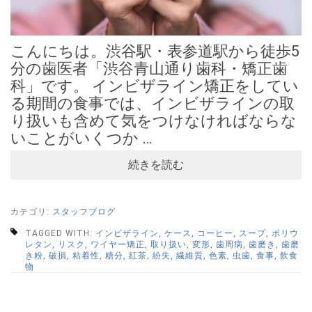
こんにちは。渋谷駅・表参道駅から徒歩5
分の歯医者「渋谷青山通り歯科・矯正歯
科」です。 インビザライン矯正をしてい
る期間の食事では、インビザラインの取
り扱いも含めて気をつけなければならな
いことがいくつか …
続きを読む
カテゴリ:
スタッフブログ
TAGGED WITH:
インビザライン
,
ケース
,
コーヒー
,
スープ
,
ポリウ
レタン
,
リスク
,
ワイヤー矯正
,
取り扱い
,
変形
,
歯周病
,
歯磨き
,
歯磨
き粉
,
破損
,
粘着性
,
糖分
,
紅茶
,
紛失
,
繊維質
,
色素
,
虫歯
,
食事
,
飲食
物