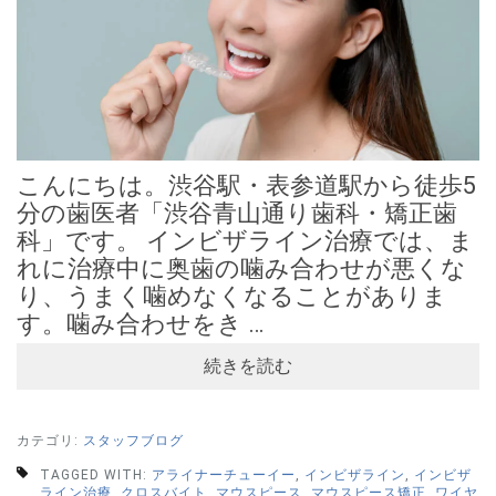
こんにちは。渋谷駅・表参道駅から徒歩5
分の歯医者「渋谷青山通り歯科・矯正歯
科」です。 インビザライン治療では、ま
れに治療中に奥歯の噛み合わせが悪くな
り、うまく噛めなくなることがありま
す。噛み合わせをき …
続きを読む
カテゴリ:
スタッフブログ
TAGGED WITH:
アライナーチューイー
,
インビザライン
,
インビザ
ライン治療
,
クロスバイト
,
マウスピース
,
マウスピース矯正
,
ワイヤ