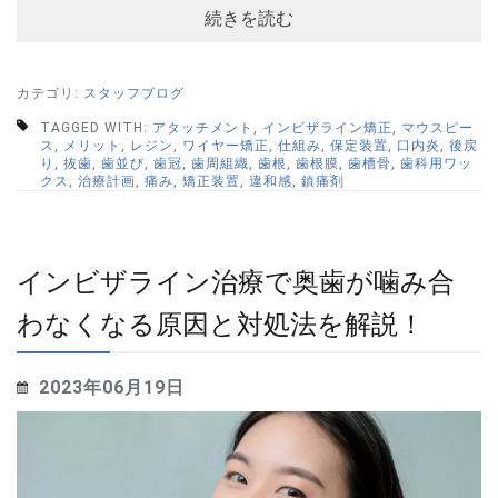
続きを読む
カテゴリ:
スタッフブログ
TAGGED WITH:
アタッチメント
,
インビザライン矯正
,
マウスピー
ス
,
メリット
,
レジン
,
ワイヤー矯正
,
仕組み
,
保定装置
,
口内炎
,
後戻
り
,
抜歯
,
歯並び
,
歯冠
,
歯周組織
,
歯根
,
歯根膜
,
歯槽骨
,
歯科用ワッ
クス
,
治療計画
,
痛み
,
矯正装置
,
違和感
,
鎮痛剤
インビザライン治療で奥歯が噛み合
わなくなる原因と対処法を解説！
2023年06月19日