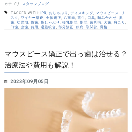
カテゴリ:
スタッフブログ
TAGGED WITH:
IPR
,
おしゃぶり
,
ディスキング
,
マウスピース
,
リ
スク
,
ワイヤー矯正
,
全体矯正
,
八重歯
,
叢生
,
口臭
,
噛み合わせ
,
奥
歯
,
幼児期
,
抜歯
,
指しゃぶり
,
授乳期間
,
期間
,
歯周病
,
犬歯
,
肩こり
,
臼歯
,
虫歯
,
費用
,
過蓋咬合
,
部分矯正
,
頭痛
,
顎関節
,
骨格
マウスピース矯正で出っ歯は治せる？
治療法や費用も解説！
2023年09月05日