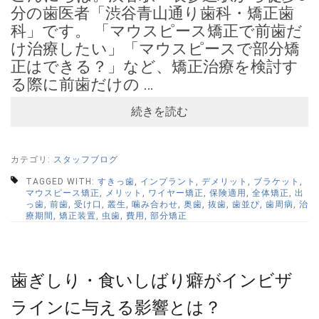
分の歯医者「渋谷青山通り歯科・矯正歯
科」です。 「マウスピース矯正で前歯だ
け治療したい」「マウスピースで部分矯
正はできる？」など、矯正治療を検討す
る際に前歯だけの …
続きを読む
カテゴリ:
スタッフブログ
TAGGED WITH:
すきっ歯
,
インプラント
,
デメリット
,
ブラケット
,
マウスピース矯正
,
メリット
,
ワイヤー矯正
,
保険適用
,
全体矯正
,
出
っ歯
,
前歯
,
受け口
,
叢生
,
噛み合わせ
,
奥歯
,
抜歯
,
歯並び
,
歯周病
,
治
療期間
,
矯正装置
,
虫歯
,
費用
,
部分矯正
歯ぎしり・食いしばり癖がインビザ
ラインに与える影響とは？