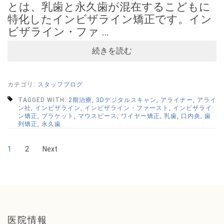
とは、乳歯と永久歯が混在するこどもに
特化したインビザライン矯正です。イン
ビザライン・ファ …
続きを読む
カテゴリ:
スタッフブログ
TAGGED WITH:
2期治療
,
3Dデジタルスキャン
,
アライナー
,
アライ
ン社
,
インビザライン
,
インビザライン・ファースト
,
インビザライ
ン矯正
,
ブラケット
,
マウスピース
,
ワイヤー矯正
,
乳歯
,
口内炎
,
歯
列矯正
,
永久歯
投
Page
Page
1
2
Next
稿
の
ペ
ー
医院情報