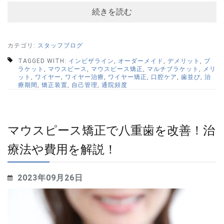
続きを読む
カテゴリ:
スタッフブログ
TAGGED WITH:
インビザライン
,
オーダーメイド
,
デメリット
,
ブ
ラケット
,
マウスピース
,
マウスピース矯正
,
マルチブラケット
,
メリ
ット
,
ワイヤー
,
ワイヤー治療
,
ワイヤー矯正
,
口腔ケア
,
歯並び
,
治
療期間
,
矯正装置
,
自己管理
,
通院頻度
マウスピース矯正で八重歯を改善！治
療法や費用を解説！
2023年09月26日