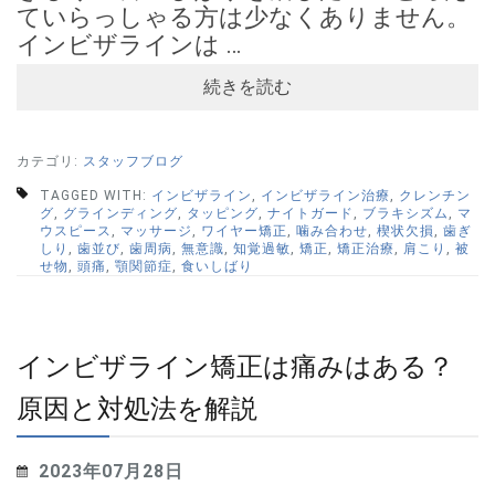
ていらっしゃる方は少なくありません。
インビザラインは …
続きを読む
カテゴリ:
スタッフブログ
TAGGED WITH:
インビザライン
,
インビザライン治療
,
クレンチン
グ
,
グラインディング
,
タッピング
,
ナイトガード
,
ブラキシズム
,
マ
ウスピース
,
マッサージ
,
ワイヤー矯正
,
噛み合わせ
,
楔状欠損
,
歯ぎ
しり
,
歯並び
,
歯周病
,
無意識
,
知覚過敏
,
矯正
,
矯正治療
,
肩こり
,
被
せ物
,
頭痛
,
顎関節症
,
食いしばり
インビザライン矯正は痛みはある？
原因と対処法を解説
2023年07月28日