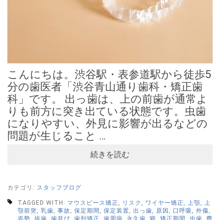
こんにちは。渋谷駅・表参道駅から徒歩5
分の歯医者「渋谷青山通り歯科・矯正歯
科」です。 出っ歯は、上の前歯が通常よ
りも前方に突き出ている状態です。虫歯
になりやすい、外見に影響が出るなどの
問題が生じること …
続きを読む
カテゴリ:
スタッフブログ
TAGGED WITH:
マウスピース矯正
,
リスク
,
ワイヤー矯正
,
上顎
,
上
顎前突
,
乳歯
,
事故
,
保定期間
,
保定装置
,
出っ歯
,
原因
,
口呼吸
,
外傷
,
姿勢
,
抜歯
,
歯並び
,
歯列矯正
,
歯周病
,
永久歯
,
癖
,
矯正期間
,
虫歯
,
費