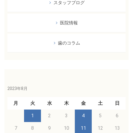
ー
スタッフブログ
シ
ョ
医院情報
ン
歯のコラム
2023年8月
月
火
水
木
金
土
日
1
2
3
4
5
6
7
8
9
10
11
12
13