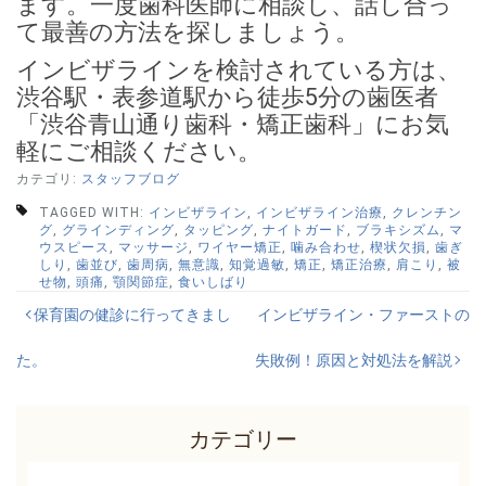
ます。一度歯科医師に相談し、話し合っ
て最善の方法を探しましょう。
インビザラインを検討されている方は、
渋谷駅・表参道駅から徒歩5分の歯医者
「渋谷青山通り歯科・矯正歯科」にお気
軽にご相談ください。
カテゴリ:
スタッフブログ
TAGGED WITH:
インビザライン
,
インビザライン治療
,
クレンチン
グ
,
グラインディング
,
タッピング
,
ナイトガード
,
ブラキシズム
,
マ
ウスピース
,
マッサージ
,
ワイヤー矯正
,
噛み合わせ
,
楔状欠損
,
歯ぎ
しり
,
歯並び
,
歯周病
,
無意識
,
知覚過敏
,
矯正
,
矯正治療
,
肩こり
,
被
せ物
,
頭痛
,
顎関節症
,
食いしばり
投
保育園の健診に行ってきまし
インビザライン・ファーストの
稿
た。
失敗例！原因と対処法を解説
ナ
ビ
カテゴリー
ゲ