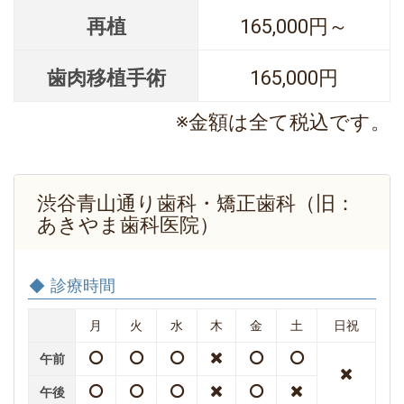
再植
165,000円～
歯肉移植手術
165,000円
※金額は全て税込です。
渋谷青山通り歯科・矯正歯科（旧：
あきやま歯科医院）
診療時間
月
火
水
木
金
土
日祝
午前
午後