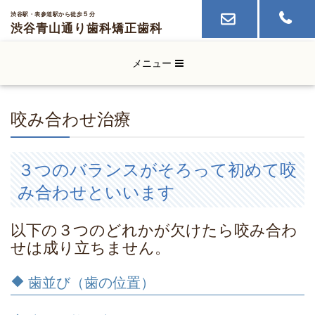
５
渋谷駅・表参道駅から徒歩
分
渋谷青山通り歯科
矯正歯科
メニュー
咬み合わせ治療
３つのバランスがそろって初めて咬
み合わせといいます
以下の３つのどれかが欠けたら咬み合わ
せは成り立ちません。
歯並び（歯の位置）