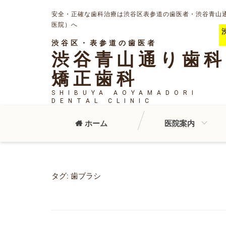
安全・正確な歯科治療は渋谷区表参道の歯医者・渋谷青山
医院）へ
渋谷区・表参道の歯医者
渋谷青山通り歯科
矯正歯科
SHIBUYA AOYAMADORI
DENTAL CLINIC
ホーム
医院案内
タグ:
歯ブラシ