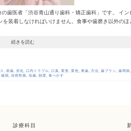
分の歯医者「渋谷青山通り歯科・矯正歯科」です。 イン
インを装着しなければいけません。食事や歯磨き以外のほ
続きを読む
ス
,
前歯
,
劣化
,
口内トラブル
,
口臭
,
変形
,
変色
,
奥歯
,
方法
,
歯ブラシ
,
歯周病
,
破損
,
自然乾燥
,
虫歯
,
頻度
,
食べかす
診療科目