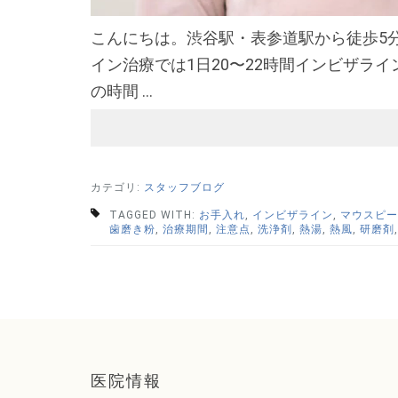
こんにちは。渋谷駅・表参道駅から徒歩5
イン治療では1日20〜22時間インビザラ
の時間 …
カテゴリ:
スタッフブログ
TAGGED WITH:
お手入れ
,
インビザライン
,
マウスピー
歯磨き粉
,
治療期間
,
注意点
,
洗浄剤
,
熱湯
,
熱風
,
研磨剤
医院情報