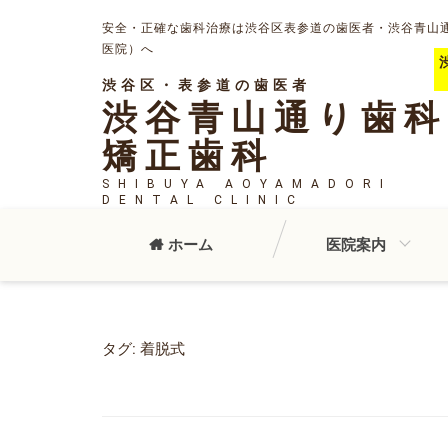
安全・正確な歯科治療は渋谷区表参道の歯医者・渋谷青山
医院）へ
渋谷区・表参道の歯医者
渋谷青山通り歯科
矯正歯科
SHIBUYA AOYAMADORI
DENTAL CLINIC
ホーム
医院案内
タグ:
着脱式