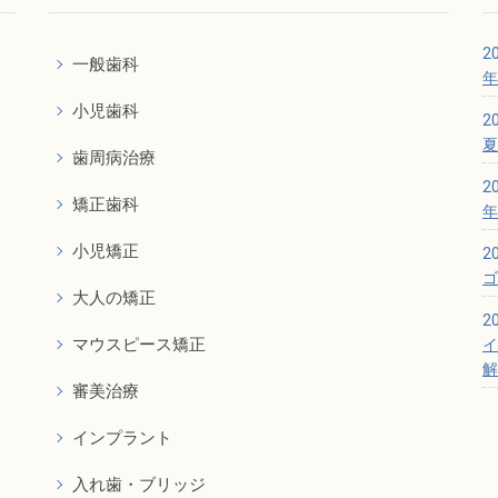
20
一般歯科
年
小児歯科
20
夏
歯周病治療
20
矯正歯科
年
小児矯正
20
ゴ
大人の矯正
20
マウスピース矯正
イ
解
審美治療
インプラント
入れ歯・ブリッジ