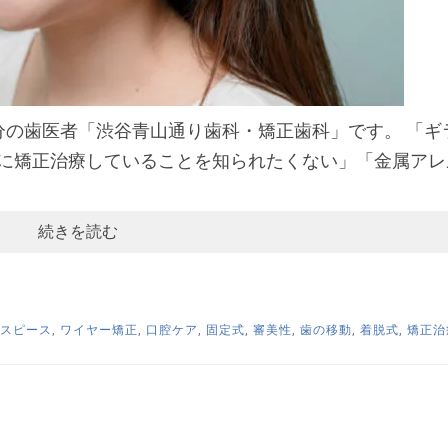
分の歯医者「渋谷青山通り歯科・矯正歯科」です。 「ギ
に矯正治療していることを知られたくない」「金属アレ
続きを読む
スピース
,
ワイヤー矯正
,
口腔ケア
,
固定式
,
審美性
,
歯の移動
,
着脱式
,
矯正治