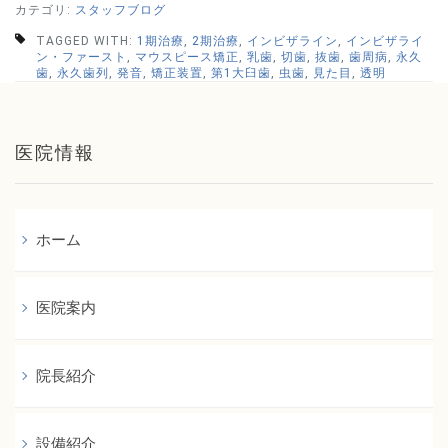
カテゴリ:
スタッフブログ
TAGGED WITH:
1期治療
,
2期治療
,
インビザライン
,
インビザライ
ン・ファースト
,
マウスピース矯正
,
乳歯
,
切歯
,
抜歯
,
歯周病
,
永久
歯
,
永久歯列
,
発音
,
矯正装置
,
第1大臼歯
,
虫歯
,
見た目
,
透明
医院情報
ホーム
医院案内
院長紹介
設備紹介