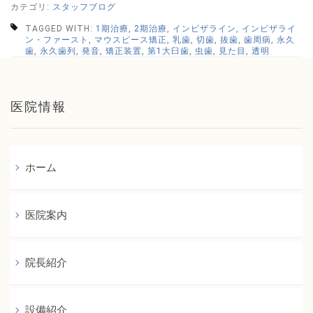
カテゴリ:
スタッフブログ
TAGGED WITH:
1期治療
,
2期治療
,
インビザライン
,
インビザライ
ン・ファースト
,
マウスピース矯正
,
乳歯
,
切歯
,
抜歯
,
歯周病
,
永久
歯
,
永久歯列
,
発音
,
矯正装置
,
第1大臼歯
,
虫歯
,
見た目
,
透明
医院情報
ホーム
医院案内
院長紹介
設備紹介